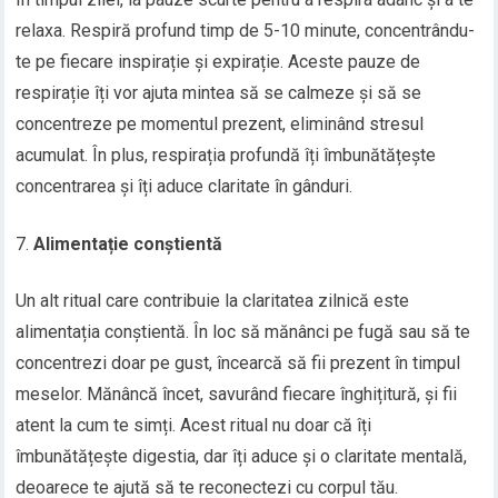
relaxa. Respiră profund timp de 5-10 minute, concentrându-
te pe fiecare inspirație și expirație. Aceste pauze de
respirație îți vor ajuta mintea să se calmeze și să se
concentreze pe momentul prezent, eliminând stresul
acumulat. În plus, respirația profundă îți îmbunătățește
concentrarea și îți aduce claritate în gânduri.
Alimentație conștientă
Un alt ritual care contribuie la claritatea zilnică este
alimentația conștientă. În loc să mănânci pe fugă sau să te
concentrezi doar pe gust, încearcă să fii prezent în timpul
meselor. Mănâncă încet, savurând fiecare înghițitură, și fii
atent la cum te simți. Acest ritual nu doar că îți
îmbunătățește digestia, dar îți aduce și o claritate mentală,
deoarece te ajută să te reconectezi cu corpul tău.