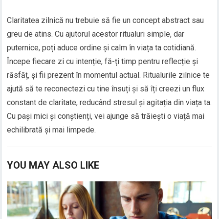
Claritatea zilnică nu trebuie să fie un concept abstract sau
greu de atins. Cu ajutorul acestor ritualuri simple, dar
puternice, poți aduce ordine și calm în viața ta cotidiană.
Începe fiecare zi cu intenție, fă-ți timp pentru reflecție și
răsfăț, și fii prezent în momentul actual. Ritualurile zilnice te
ajută să te reconectezi cu tine însuți și să îți creezi un flux
constant de claritate, reducând stresul și agitația din viața ta.
Cu pași mici și conștienți, vei ajunge să trăiești o viață mai
echilibrată și mai limpede.
YOU MAY ALSO LIKE