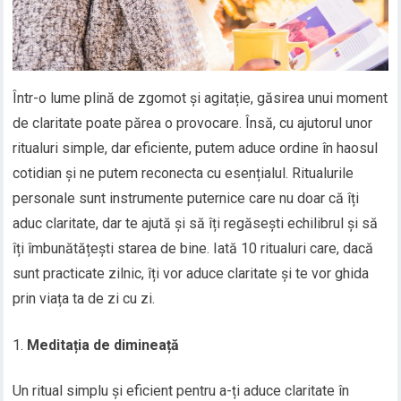
Într-o lume plină de zgomot și agitație, găsirea unui moment
de claritate poate părea o provocare. Însă, cu ajutorul unor
ritualuri simple, dar eficiente, putem aduce ordine în haosul
cotidian și ne putem reconecta cu esențialul. Ritualurile
personale sunt instrumente puternice care nu doar că îți
aduc claritate, dar te ajută și să îți regăsești echilibrul și să
îți îmbunătățești starea de bine. Iată 10 ritualuri care, dacă
sunt practicate zilnic, îți vor aduce claritate și te vor ghida
prin viața ta de zi cu zi.
Meditația de dimineață
Un ritual simplu și eficient pentru a-ți aduce claritate în