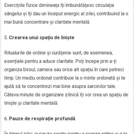
Exercițiile fizice dimineața îți îmbunătățesc circulația
sângelui și îți dau un început energic al zilei, contribuind la o
mai bună concentrare și claritate mentală.
Crearea unui spațiu de liniște
Ritualurile de ordine și curățenie sunt, de asemenea,
esențiale pentru a aduce claritate. Poți începe prin a-ți
organiza biroul, camera sau orice alt spațiu în care petreci
timp. Un mediu ordonat contribuie la o minte ordonată și te
ajută să te concentrezi mai bine asupra sarcinilor tale.
Câteva minute de organizare zilnică îți vor crea un spațiu de
liniște și claritate mentală.
Pauze de respirație profundă
În timpul zilei, ia pauze scurte pentru a respira adânc și a te