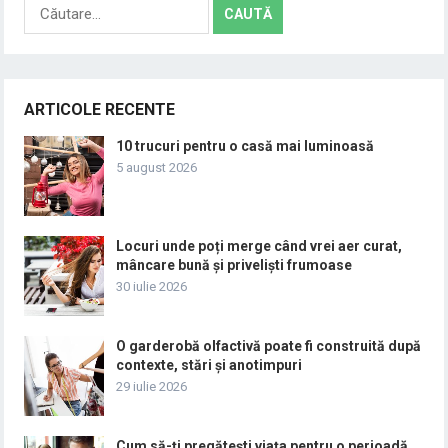
Caută
după:
ARTICOLE RECENTE
10 trucuri pentru o casă mai luminoasă
5 august 2026
Locuri unde poți merge când vrei aer curat,
mâncare bună și priveliști frumoase
30 iulie 2026
O garderobă olfactivă poate fi construită după
contexte, stări și anotimpuri
29 iulie 2026
Cum să-ți pregătești viața pentru o perioadă