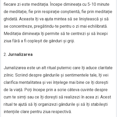
fiecare zi este meditația. Începe dimineața cu 5-10 minute
de meditație, fie prin respirație conștientă, fie prin meditație
ghidată. Aceasta îți va ajuta mintea să se liniștească și să
se concentreze, pregătindu-te pentru o zi mai echilibrată.
Meditația dimineața îți permite să te centrezi și să începi
ziua fără a fi copleșit de gânduri și griji.
Jurnalizarea
Jurnalizarea este un alt ritual puternic care îți aduce claritate
zilnic. Scriind despre gândurile și sentimentele tale, îți vei
clarifica mentalitatea și vei înțelege mai bine ce îți dorești
de la viață. Poți începe prin a scrie câteva cuvinte despre
cum te simți sau ce îți dorești să realizezi în acea zi. Acest
ritual te ajută să îți organizezi gândurile și să îți stabilești
intențiile clare pentru ziua respectivă.