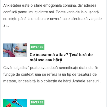
Anxietatea este o stare emoțională comună, dar adesea
confuză pentru mulți dintre noi. Poate varia de la o ușoară
neliniște până la o tulburare severă care afectează viața de
zi…
DIVERSE
Ce înseamnă atlaz? Țesătură de
mătase sau hărți
Cuvântul „atlaz” poate avea două semnificații distincte, în
funcție de context: una se referă la un tip de țesătură de
mătase, iar cealaltă la o colecție de hărți. Ambele sensuri…
DIVERSE