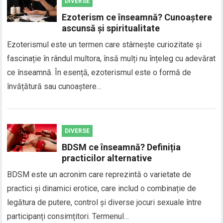
DIVERSE
Ezoterism ce înseamnă? Cunoaștere
ascunsă și spiritualitate
Ezoterismul este un termen care stârnește curiozitate și
fascinație în rândul multora, însă mulți nu înțeleg cu adevărat
ce înseamnă. În esență, ezoterismul este o formă de
învățătură sau cunoaștere…
DIVERSE
BDSM ce înseamnă? Definiția
practicilor alternative
BDSM este un acronim care reprezintă o varietate de
practici și dinamici erotice, care includ o combinație de
legătura de putere, control și diverse jocuri sexuale între
participanți consimțitori. Termenul…