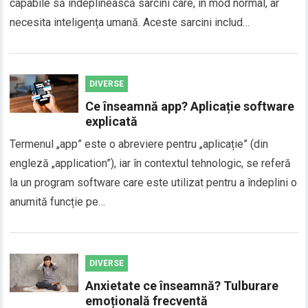
capabile să îndeplinească sarcini care, în mod normal, ar
necesita inteligența umană. Aceste sarcini includ…
DIVERSE
Ce înseamnă app? Aplicație software
explicată
Termenul „app” este o abreviere pentru „aplicație” (din
engleză „application”), iar în contextul tehnologic, se referă
la un program software care este utilizat pentru a îndeplini o
anumită funcție pe…
DIVERSE
Anxietate ce înseamnă? Tulburare
emoțională frecventă