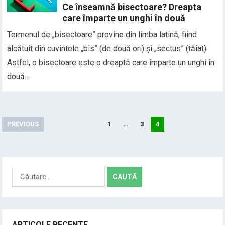
Ce înseamnă bisectoare? Dreapta
care împarte un unghi în două
Termenul de „bisectoare” provine din limba latină, fiind
alcătuit din cuvintele „bis” (de două ori) și „sectus” (tăiat).
Astfel, o bisectoare este o dreaptă care împarte un unghi în
două…
Paginație
PREVIOUS
1
…
3
4
articole
Caută
după:
ARTICOLE RECENTE