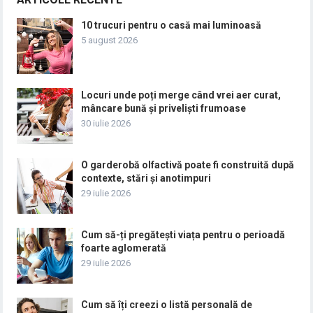
10 trucuri pentru o casă mai luminoasă
5 august 2026
Locuri unde poți merge când vrei aer curat,
mâncare bună și priveliști frumoase
30 iulie 2026
O garderobă olfactivă poate fi construită după
contexte, stări și anotimpuri
29 iulie 2026
Cum să-ți pregătești viața pentru o perioadă
foarte aglomerată
29 iulie 2026
Cum să îți creezi o listă personală de