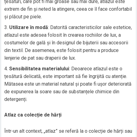
țesături, care pot fi mai groase sau mai dure, atlazul este
extrem de fin și neted la atingere, ceea ce îl face confortabil
și plăcut pe piele.
Utilizare în modă
: Datorită caracteristicilor sale estetice,
atlazul este adesea folosit în crearea rochiilor de lux, a
costumelor de gală și în designul de bijuterii sau accesorii
din textil. De asemenea, este folosit pentru a produce
lenjerie de pat sau draperii de lux.
Sensibilitatea materialului
: Deoarece atlazul este o
țesătură delicată, este important să fie îngrijită cu atenție.
Mătasea este un material natural și poate fi ușor deteriorată
de expunerea la soare sau de substanțele chimice din
detergenți.
Atlaz ca colecție de hărți
Într-un alt context, „atlaz” se referă la o colecție de hărți sau