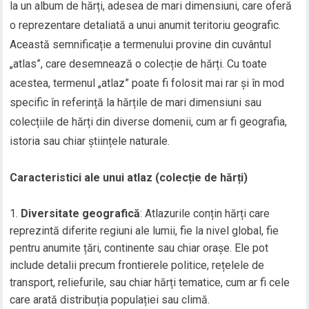
la un album de hărți, adesea de mari dimensiuni, care oferă
o reprezentare detaliată a unui anumit teritoriu geografic.
Această semnificație a termenului provine din cuvântul
„atlas”, care desemnează o colecție de hărți. Cu toate
acestea, termenul „atlaz” poate fi folosit mai rar și în mod
specific în referință la hărțile de mari dimensiuni sau
colecțiile de hărți din diverse domenii, cum ar fi geografia,
istoria sau chiar științele naturale.
Caracteristici ale unui atlaz (colecție de hărți)
Diversitate geografică
: Atlazurile conțin hărți care
reprezintă diferite regiuni ale lumii, fie la nivel global, fie
pentru anumite țări, continente sau chiar orașe. Ele pot
include detalii precum frontierele politice, rețelele de
transport, reliefurile, sau chiar hărți tematice, cum ar fi cele
care arată distribuția populației sau climă.