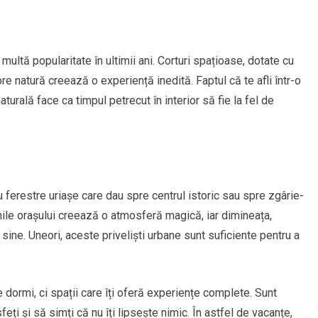
multă popularitate în ultimii ani. Corturi spațioase, dotate cu
pre natură creează o experiență inedită. Faptul că te afli într-o
urală face ca timpul petrecut în interior să fie la fel de
u ferestre uriașe care dau spre centrul istoric sau spre zgârie-
nile orașului creează o atmosferă magică, iar dimineața,
 sine. Uneori, aceste priveliști urbane sunt suficiente pentru a
 dormi, ci spații care îți oferă experiențe complete. Sunt
sfeți și să simți că nu îți lipsește nimic. În astfel de vacanțe,