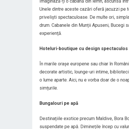
Imaginază-ți o cabană din lemn, ascunsă într-
Unele dintre aceste cazări oferă jacuzzi pe 
priveliști spectaculoase. De multe ori, simpla
drum. Cabanele din Munții Apuseni, Bucegi s
experiență.
Hoteluri-boutique cu design spectaculos
În marile orașe europene sau chiar în România
decorate artistic, lounge-uri intime, bibliote
o lume aparte. Aici, nu e vorba doar de o noa
simțurile.
Bungalouri pe apă
Destinațiile exotice precum Maldive, Bora Bo
suspendate pe apă. Diminețile încep cu valuril