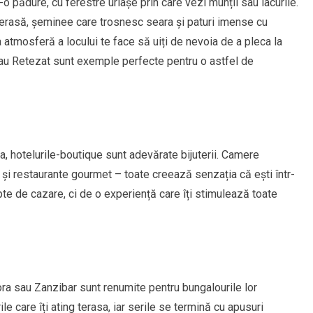
o pădure, cu ferestre uriașe prin care vezi munții sau lacurile.
terasă, șeminee care trosnesc seara și paturi imense cu
 atmosferă a locului te face să uiți de nevoia de a pleca la
au Retezat sunt exemple perfecte pentru o astfel de
, hotelurile-boutique sunt adevărate bijuterii. Camere
ci și restaurante gourmet – toate creează senzația că ești într-
pte de cazare, ci de o experiență care îți stimulează toate
ra sau Zanzibar sunt renumite pentru bungalourile lor
e care îți ating terasa, iar serile se termină cu apusuri