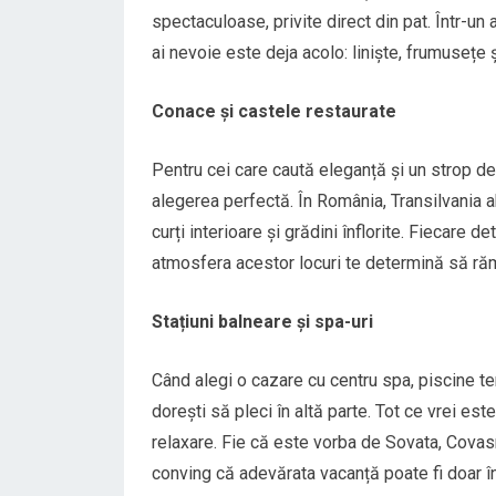
spectaculoase, privite direct din pat. Într-un
ai nevoie este deja acolo: liniște, frumusețe ș
Conace și castele restaurate
Pentru cei care caută eleganță și un strop de
alegerea perfectă. În România, Transilvania 
curți interioare și grădini înflorite. Fiecare d
atmosfera acestor locuri te determină să rămâ
Stațiuni balneare și spa-uri
Când alegi o cazare cu centru spa, piscine te
dorești să pleci în altă parte. Tot ce vrei es
relaxare. Fie că este vorba de Sovata, Covasn
conving că adevărata vacanță poate fi doar înt