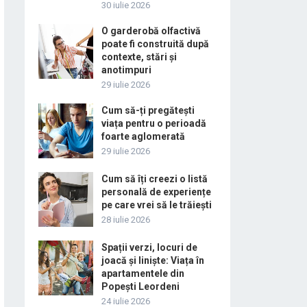
30 iulie 2026
O garderobă olfactivă
poate fi construită după
contexte, stări și
anotimpuri
29 iulie 2026
Cum să-ți pregătești
viața pentru o perioadă
foarte aglomerată
29 iulie 2026
Cum să îți creezi o listă
personală de experiențe
pe care vrei să le trăiești
28 iulie 2026
Spații verzi, locuri de
joacă și liniște: Viața în
apartamentele din
Popești Leordeni
24 iulie 2026