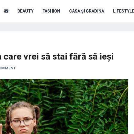
BEAUTY
FASHION
CASĂ ȘI GRĂDINĂ
LIFESTYL
care vrei să stai fără să ieși
COMMENT