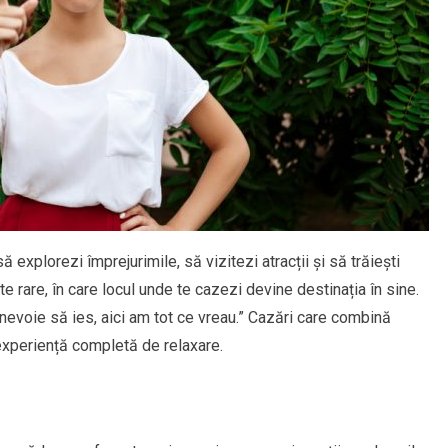
ă explorezi împrejurimile, să vizitezi atracții și să trăiești
 rare, în care locul unde te cazezi devine destinația în sine.
 nevoie să ies, aici am tot ce vreau.” Cazări care combină
 experiență completă de relaxare.