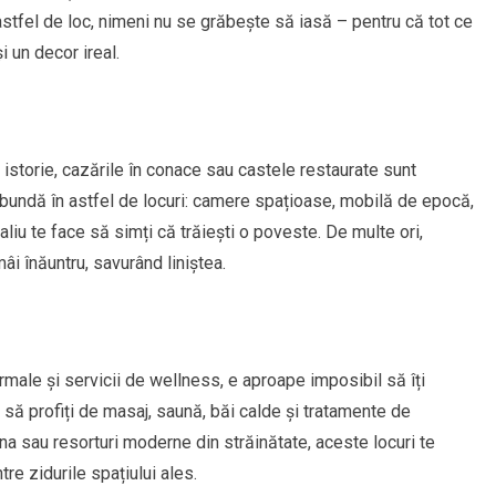
 astfel de loc, nimeni nu se grăbește să iasă – pentru că tot ce
i un decor ireal.
 istorie, cazările în conace sau castele restaurate sunt
abundă în astfel de locuri: camere spațioase, mobilă de epocă,
etaliu te face să simți că trăiești o poveste. De multe ori,
i înăuntru, savurând liniștea.
rmale și servicii de wellness, e aproape imposibil să îți
te să profiți de masaj, saună, băi calde și tratamente de
a sau resorturi moderne din străinătate, aceste locuri te
re zidurile spațiului ales.