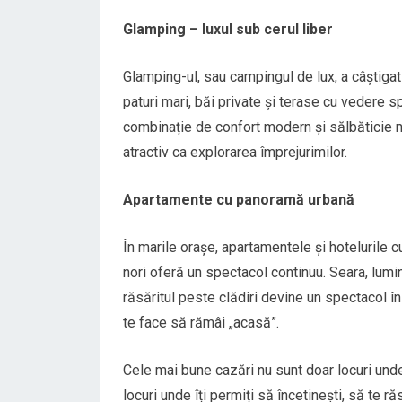
Glamping – luxul sub cerul liber
Glamping-ul, sau campingul de lux, a câștigat 
paturi mari, băi private și terase cu vedere s
combinație de confort modern și sălbăticie nat
atractiv ca explorarea împrejurimilor.
Apartamente cu panoramă urbană
În marile orașe, apartamentele și hotelurile c
nori oferă un spectacol continuu. Seara, lumi
răsăritul peste clădiri devine un spectacol în
te face să rămâi „acasă”.
Cele mai bune cazări nu sunt doar locuri unde
locuri unde îți permiți să încetinești, să te ră