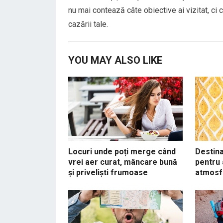
nu mai contează câte obiective ai vizitat, ci 
cazării tale.
YOU MAY ALSO LIKE
Locuri unde poți merge când
Destina
vrei aer curat, mâncare bună
pentru 
și priveliști frumoase
atmosf