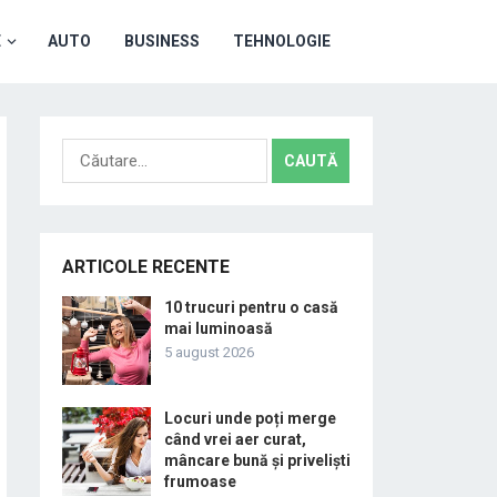
E
AUTO
BUSINESS
TEHNOLOGIE
Caută
după:
ARTICOLE RECENTE
10 trucuri pentru o casă
mai luminoasă
5 august 2026
Locuri unde poți merge
când vrei aer curat,
mâncare bună și priveliști
frumoase