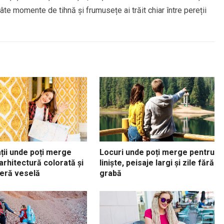
câte momente de tihnă și frumusețe ai trăit chiar între pereții
ții unde poți merge
Locuri unde poți merge pentru
arhitectură colorată și
liniște, peisaje largi și zile fără
eră veselă
grabă