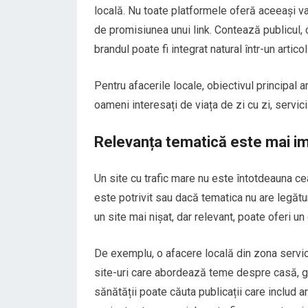
locală. Nu toate platformele oferă aceeași val
de promisiunea unui link. Contează publicul, c
brandul poate fi integrat natural într-un articol
Pentru afacerile locale, obiectivul principal ar
oameni interesați de viața de zi cu zi, servicii
Relevanța tematică este mai i
Un site cu trafic mare nu este întotdeauna c
este potrivit sau dacă tematica nu are legătu
un site mai nișat, dar relevant, poate oferi un
De exemplu, o afacere locală din zona servici
site-uri care abordează teme despre casă, g
sănătății poate căuta publicații care includ a