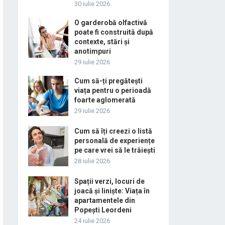
30 iulie 2026
O garderobă olfactivă
poate fi construită după
contexte, stări și
anotimpuri
29 iulie 2026
Cum să-ți pregătești
viața pentru o perioadă
foarte aglomerată
29 iulie 2026
Cum să îți creezi o listă
personală de experiențe
pe care vrei să le trăiești
28 iulie 2026
Spații verzi, locuri de
joacă și liniște: Viața în
apartamentele din
Popești Leordeni
24 iulie 2026