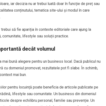
oare, iar decizia nu ar trebui luată doar în funcție de preț sau
alitatea conținutului, tematica site-ului și modul în care
.
 trebui să fie apariția în contexte editoriale care ajung la
, comunitate, lifestyle sau soluții practice.
mportantă decât volumul
ea mai bună alegere pentru un business local. Dacă publicul nu
ră cu domeniul promovat, rezultatele pot fi slabe. În schimb,
 context mai bun.
ilor pentru locuință poate beneficia de articole publicate pe
rădină, lifestyle sau comunitate. Un business din domeniul
rticole despre echilibru personal, familie sau prevenție. Un