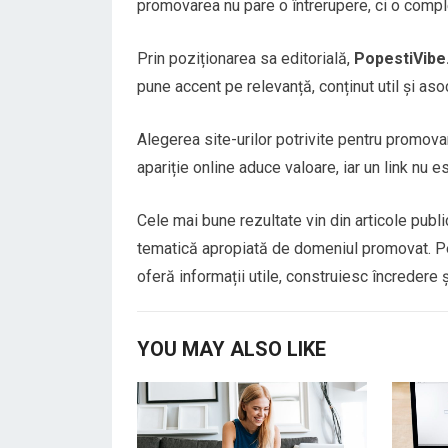
promovarea nu pare o întrerupere, ci o comple
Prin poziționarea sa editorială,
PopestiVibe
pune accent pe relevanță, conținut util și aso
Alegerea site-urilor potrivite pentru promova
apariție online aduce valoare, iar un link nu e
Cele mai bune rezultate vin din articole public
tematică apropiată de domeniul promovat. Pen
oferă informații utile, construiesc încredere
YOU MAY ALSO LIKE