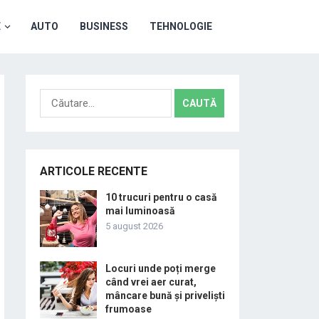
E
AUTO
BUSINESS
TEHNOLOGIE
Caută
după:
ARTICOLE RECENTE
10 trucuri pentru o casă
mai luminoasă
5 august 2026
Locuri unde poți merge
când vrei aer curat,
mâncare bună și priveliști
frumoase