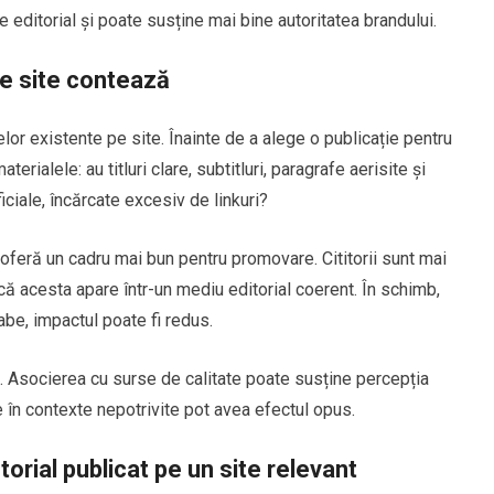
 editorial și poate susține mai bine autoritatea brandului.
pe site contează
lelor existente pe site. Înainte de a alege o publicație pentru
rialele: au titluri clare, subtitluri, paragrafe aerisite și
iciale, încărcate excesiv de linkuri?
 oferă un cadru mai bun pentru promovare. Cititorii sunt mai
că acesta apare într-un mediu editorial coerent. În schimb,
abe, impactul poate fi redus.
. Asocierea cu surse de calitate poate susține percepția
le în contexte nepotrivite pot avea efectul opus.
orial publicat pe un site relevant