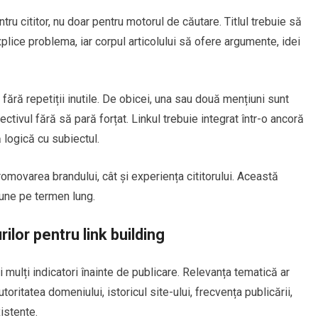
ntru cititor, nu doar pentru motorul de căutare. Titlul trebuie să
plice problema, iar corpul articolului să ofere argumente, idei
fără repetiții inutile. De obicei, una sau două mențiuni sunt
iectivul fără să pară forțat. Linkul trebuie integrat într-o ancoră
ă logică cu subiectul.
romovarea brandului, cât și experiența cititorului. Această
une pe termen lung.
urilor pentru link building
i mulți indicatori înainte de publicare. Relevanța tematică ar
utoritatea domeniului, istoricul site-ului, frecvența publicării,
xistente.