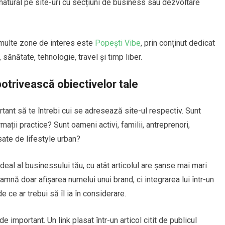
natural pe site-uri cu secțiuni de business sau dezvoltare
multe zone de interes este
Popești Vibe
, prin conținut dedicat
sănătate, tehnologie, travel și timp liber.
 potrivească obiectivelor tale
rtant să te întrebi cui se adresează site-ul respectiv. Sunt
rmații practice? Sunt oameni activi, familii, antreprenori,
ate de lifestyle urban?
ideal al businessului tău, cu atât articolul are șanse mai mari
amnă doar afișarea numelui unui brand, ci integrarea lui într-un
e ce ar trebui să îl ia în considerare.
de important. Un link plasat într-un articol citit de publicul