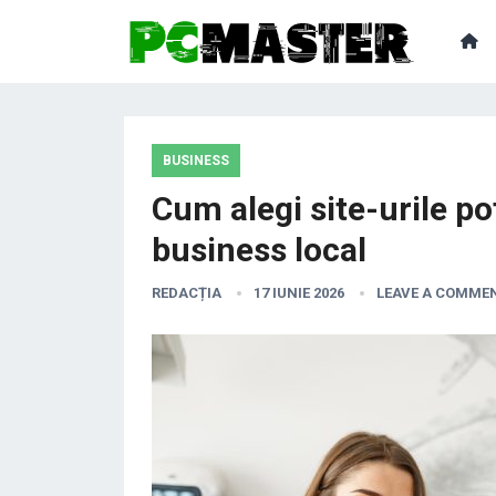
BUSINESS
Cum alegi site-urile p
business local
REDACȚIA
17 IUNIE 2026
LEAVE A COMME