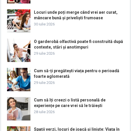
Locuri unde poți merge când vrei aer curat,
mâncare bună și priveliști frumoase
30 iulie 2026
O garderobă olfactivă poate fi construită după
contexte, stări și anotimpuri
29 iulie 2026
Cum să-ți pregătești viața pentru o perioadă
foarte aglomerată
29 iulie 2026
Cum să îți creezi o listă personală de
experiențe pe care vrei să le trăiești
28 iulie 2026
Spații verzi, locuri de joacă și liniște: Viața în