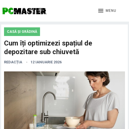
MENU
CASĂ ȘI GRĂDINĂ
Cum îți optimizezi spațiul de
depozitare sub chiuvetă
REDACȚIA
12 IANUARIE 2026