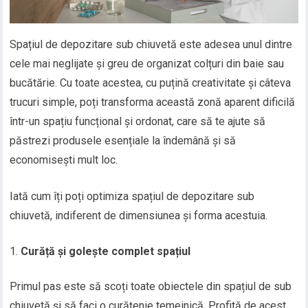
Spațiul de depozitare sub chiuvetă este adesea unul dintre
cele mai neglijate și greu de organizat colțuri din baie sau
bucătărie. Cu toate acestea, cu puțină creativitate și câteva
trucuri simple, poți transforma această zonă aparent dificilă
într-un spațiu funcțional și ordonat, care să te ajute să
păstrezi produsele esențiale la îndemână și să
economisești mult loc.
Iată cum îți poți optimiza spațiul de depozitare sub
chiuvetă, indiferent de dimensiunea și forma acestuia.
Curăță și golește complet spațiul
Primul pas este să scoți toate obiectele din spațiul de sub
chiuvetă și să faci o curățenie temeinică. Profită de acest