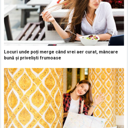
Locuri unde poți merge când vrei aer curat, mâncare
bună și priveliști frumoase