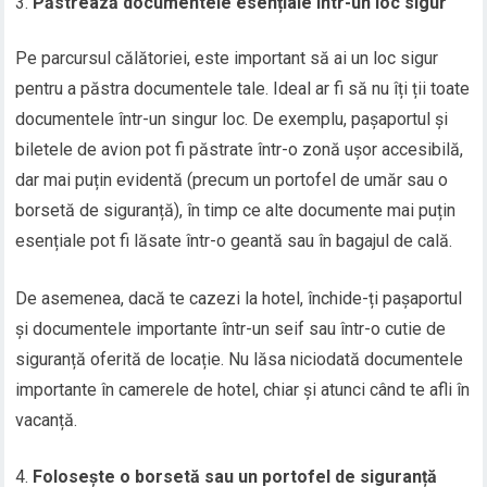
Păstrează documentele esențiale într-un loc sigur
Pe parcursul călătoriei, este important să ai un loc sigur
pentru a păstra documentele tale. Ideal ar fi să nu îți ții toate
documentele într-un singur loc. De exemplu, pașaportul și
biletele de avion pot fi păstrate într-o zonă ușor accesibilă,
dar mai puțin evidentă (precum un portofel de umăr sau o
borsetă de siguranță), în timp ce alte documente mai puțin
esențiale pot fi lăsate într-o geantă sau în bagajul de cală.
De asemenea, dacă te cazezi la hotel, închide-ți pașaportul
și documentele importante într-un seif sau într-o cutie de
siguranță oferită de locație. Nu lăsa niciodată documentele
importante în camerele de hotel, chiar și atunci când te afli în
vacanță.
Folosește o borsetă sau un portofel de siguranță