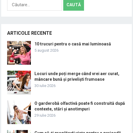
Caută
după:
ARTICOLE RECENTE
10 trucuri pentru o casă mai luminoasă
5 august 2026
Locuri unde poți merge când vrei aer curat,
mâncare bună și priveliști frumoase
30 iulie 2026
O garderobă olfactivă poate fi construită după
contexte, stări și anotimpuri
29 iulie 2026
Cum să-ți pregătești viața pentru o perioadă