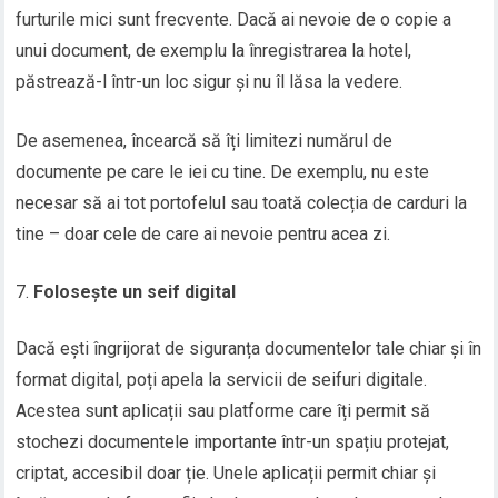
furturile mici sunt frecvente. Dacă ai nevoie de o copie a
unui document, de exemplu la înregistrarea la hotel,
păstrează-l într-un loc sigur și nu îl lăsa la vedere.
De asemenea, încearcă să îți limitezi numărul de
documente pe care le iei cu tine. De exemplu, nu este
necesar să ai tot portofelul sau toată colecția de carduri la
tine – doar cele de care ai nevoie pentru acea zi.
Folosește un seif digital
Dacă ești îngrijorat de siguranța documentelor tale chiar și în
format digital, poți apela la servicii de seifuri digitale.
Acestea sunt aplicații sau platforme care îți permit să
stochezi documentele importante într-un spațiu protejat,
criptat, accesibil doar ție. Unele aplicații permit chiar și