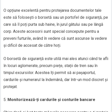
O opțiune excelentă pentru protejarea documentelor tale
este să folosești o borsetă sau un portofel de siguranță, pe
care să îl poți purta sub haine, în jurul gâtului sau pe lângă
corp. Aceste accesorii sunt special concepute pentru a
preveni furturile, având în vedere că sunt ascunse la vedere
și dificil de accesat de către hoți.
O borsetă de siguranță este utilă mai ales atunci când te afli
în locuri aglomerate, precum piețe, stații de tren sau în
timpul excursiilor. Acestea îți permit să ai pașaportul,
cardurile și numerarul la îndemână, dar într-un mod discret și
protejat.
Monitorizează-ți cardurile și conturile bancare