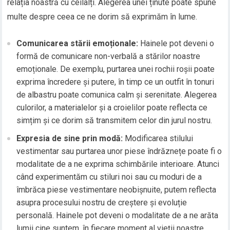
relația noastră cu ceilalți. Alegerea unei ținute poate spune
multe despre ceea ce ne dorim să exprimăm în lume.
Comunicarea stării emoționale:
Hainele pot deveni o
formă de comunicare non-verbală a stărilor noastre
emoționale. De exemplu, purtarea unei rochii roșii poate
exprima încredere și putere, în timp ce un outfit în tonuri
de albastru poate comunica calm și serenitate. Alegerea
culorilor, a materialelor și a croielilor poate reflecta ce
simțim și ce dorim să transmitem celor din jurul nostru.
Expresia de sine prin modă:
Modificarea stilului
vestimentar sau purtarea unor piese îndrăznețe poate fi o
modalitate de a ne exprima schimbările interioare. Atunci
când experimentăm cu stiluri noi sau cu moduri de a
îmbrăca piese vestimentare neobișnuite, putem reflecta
asupra procesului nostru de creștere și evoluție
personală. Hainele pot deveni o modalitate de a ne arăta
lumii cine suntem, în fiecare moment al vieții noastre.