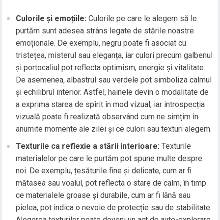
Culorile și emoțiile:
Culorile pe care le alegem să le
purtăm sunt adesea strâns legate de stările noastre
emoționale. De exemplu, negru poate fi asociat cu
tristețea, misterul sau eleganța, iar culori precum galbenul
și portocaliul pot reflecta optimism, energie și vitalitate.
De asemenea, albastrul sau verdele pot simboliza calmul
și echilibrul interior. Astfel, hainele devin o modalitate de
a exprima starea de spirit în mod vizual, iar introspecția
vizuală poate fi realizată observând cum ne simțim în
anumite momente ale zilei și ce culori sau texturi alegem.
Texturile ca reflexie a stării interioare:
Texturile
materialelor pe care le purtăm pot spune multe despre
noi. De exemplu, țesăturile fine și delicate, cum ar fi
mătasea sau voalul, pot reflecta o stare de calm, în timp
ce materialele groase și durabile, cum ar fi lână sau
pielea, pot indica o nevoie de protecție sau de stabilitate.
Alegerea texturilor poate deveni un act de auto-explorare,