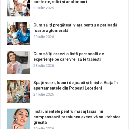
contexte, stări și anotimpuri
29 iulie 2026
Cum să-ți pregătești viața pentru o perioadă
foarte aglomerată
29 iulie 2026
Cum să îți creezi o listă personală de
experiențe pe care vrei să le trăiești
28 iulie 2026
Spații verzi, locuri de joacă și liniște: Viața în
apartamentele din Popești Leordeni
24 iulie 2026
Instrumentele pentru masaj facial nu
compensează presiunea excesivă sau tehnica
greșită
20 iulie 2026