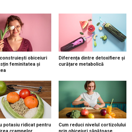
 construiești obiceiuri
Diferența dintre detoxifiere și
sțin feminitatea și
curățare metabolică
tea
u potasiu ridicat pentru
Cum reduci nivelul cortizolului
irea crampelor
prin obiceiuri sănătoase