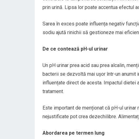
prin urină. Lipsa lor poate accentua efectul ac
Sarea în exces poate influența negativ funcți
sodiu ajută rinichii să gestioneze mai eficient
De ce contează pH-ul urinar
Un pH urinar prea acid sau prea alcalin, menț
bacterii se dezvoltă mai ușor într-un anumit in
influențate direct de acesta. Impactul dietei 
tratament.
Este important de menționat că pH-ul urinar 
nejustificate pot crea dezechilibre. Alimenta
Abordarea pe termen lung