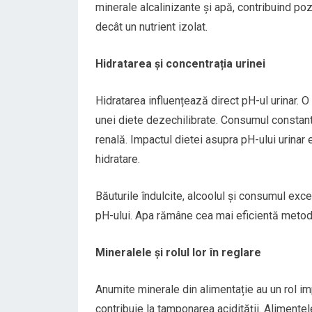
minerale alcalinizante și apă, contribuind poz
decât un nutrient izolat.
Hidratarea și concentrația urinei
Hidratarea influențează direct pH-ul urinar. O
unei diete dezechilibrate. Consumul constant d
renală. Impactul dietei asupra pH-ului urinar
hidratare.
Băuturile îndulcite, alcoolul și consumul exce
pH-ului. Apa rămâne cea mai eficientă metodă 
Mineralele și rolul lor în reglare
Anumite minerale din alimentație au un rol imp
contribuie la tamponarea acidității. Alimente