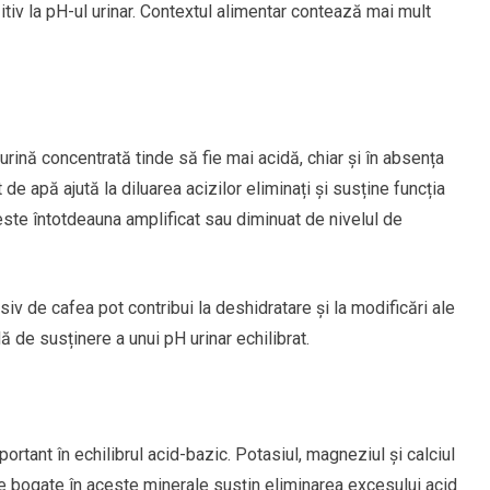
itiv la pH-ul urinar. Contextul alimentar contează mai mult
 urină concentrată tinde să fie mai acidă, chiar și în absența
e apă ajută la diluarea acizilor eliminați și susține funcția
 este întotdeauna amplificat sau diminuat de nivelul de
siv de cafea pot contribui la deshidratare și la modificări ale
de susținere a unui pH urinar echilibrat.
ortant în echilibrul acid-bazic. Potasiul, magneziul și calciul
le bogate în aceste minerale susțin eliminarea excesului acid