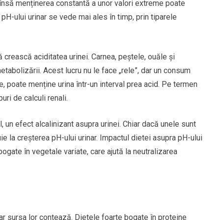
 însă menținerea constantă a unor valori extreme poate
pH-ului urinar se vede mai ales în timp, prin tiparele
 crească aciditatea urinei. Carnea, peștele, ouăle și
etabolizării. Acest lucru nu le face „rele”, dar un consum
e, poate menține urina într-un interval prea acid. Pe termen
ri de calculi renali.
l, un efect alcalinizant asupra urinei. Chiar dacă unele sunt
e la creșterea pH-ului urinar. Impactul dietei asupra pH-ului
ogate în vegetale variate, care ajută la neutralizarea
r sursa lor contează. Dietele foarte bogate în proteine