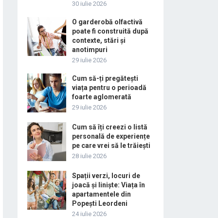
30 iulie 2026
O garderobă olfactivă
poate fi construită după
contexte, stări și
anotimpuri
29 iulie 2026
Cum să-ți pregătești
viața pentru o perioadă
foarte aglomerată
29 iulie 2026
Cum să îți creezi o listă
personală de experiențe
pe care vrei să le trăiești
28 iulie 2026
Spații verzi, locuri de
joacă și liniște: Viața în
apartamentele din
Popești Leordeni
24 iulie 2026