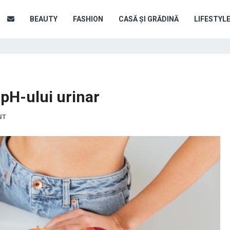
BEAUTY
FASHION
CASĂ ȘI GRĂDINĂ
LIFESTYL
 pH-ului urinar
NT