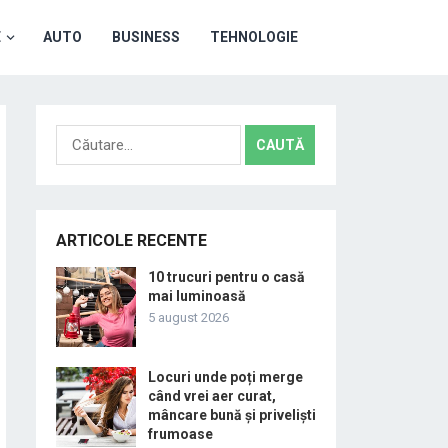
E
AUTO
BUSINESS
TEHNOLOGIE
Caută
după:
ARTICOLE RECENTE
10 trucuri pentru o casă
mai luminoasă
5 august 2026
Locuri unde poți merge
când vrei aer curat,
mâncare bună și priveliști
frumoase