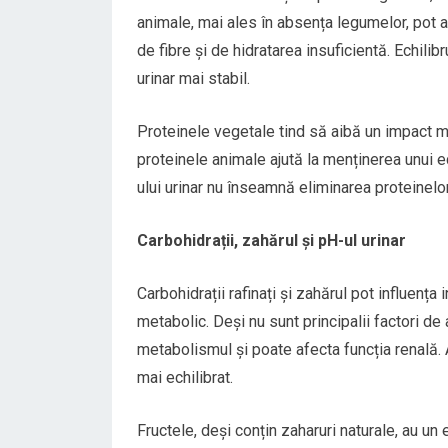
animale, mai ales în absența legumelor, pot a
de fibre și de hidratarea insuficientă. Echili
urinar mai stabil.
Proteinele vegetale tind să aibă un impact mai
proteinele animale ajută la menținerea unui e
ului urinar nu înseamnă eliminarea proteinelor,
Carbohidrații, zahărul și pH-ul urinar
Carbohidrații rafinați și zahărul pot influența 
metabolic. Deși nu sunt principalii factori d
metabolismul și poate afecta funcția renală. A
mai echilibrat.
Fructele, deși conțin zaharuri naturale, au un