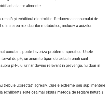
idifiant al altor alimente.
a renală și echilibrul electrolitic. Reducerea consumului de
 eliminarea reziduurilor metabolice, inclusiv a acizilor.
inut constant, poate favoriza probleme specifice. Unele
terval de pH, iar anumite tipuri de calculi renali sunt
asupra pH-ului urinar devine relevant în prevenție, nu doar în
nu trebuie „corectat” agresiv. Curele extreme sau suplimentele
ția echilibrată este cea mai sigură metodă de reglare naturală.