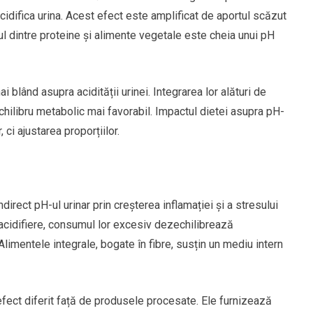
cidifica urina. Acest efect este amplificat de aportul scăzut
brul dintre proteine și alimente vegetale este cheia unui pH
 blând asupra acidității urinei. Integrarea lor alături de
chilibru metabolic mai favorabil. Impactul dietei asupra pH-
 ci ajustarea proporțiilor.
indirect pH-ul urinar prin creșterea inflamației și a stresului
e acidifiere, consumul lor excesiv dezechilibrează
limentele integrale, bogate în fibre, susțin un mediu intern
 efect diferit față de produsele procesate. Ele furnizează