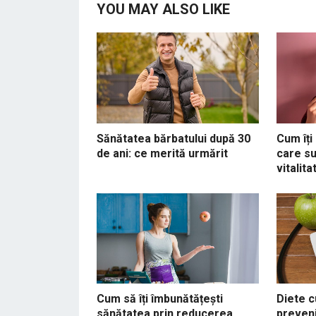
YOU MAY ALSO LIKE
Sănătatea bărbatului după 30
Cum îți
de ani: ce merită urmărit
care su
vitalita
Cum să îți îmbunătățești
Diete c
sănătatea prin reducerea
preven