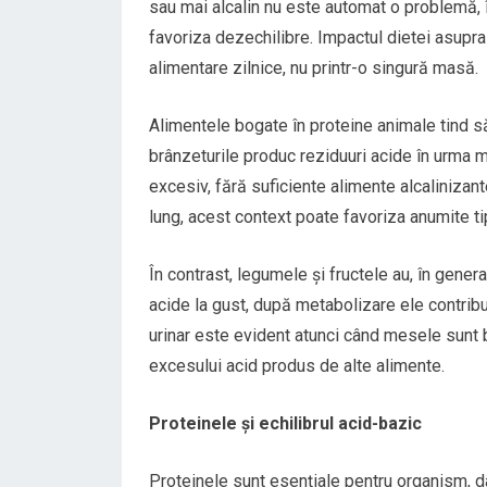
sau mai alcalin nu este automat o problemă,
favoriza dezechilibre. Impactul dietei asupra 
alimentare zilnice, nu printr-o singură masă.
Alimentele bogate în proteine animale tind să
brânzeturile produc reziduuri acide în urma m
excesiv, fără suficiente alimente alcalinizant
lung, acest context poate favoriza anumite tipu
În contrast, legumele și fructele au, în genera
acide la gust, după metabolizare ele contribui
urinar este evident atunci când mesele sunt b
excesului acid produs de alte alimente.
Proteinele și echilibrul acid-bazic
Proteinele sunt esențiale pentru organism, da