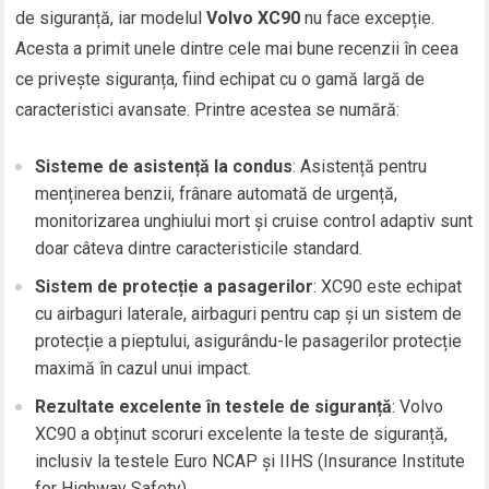
de siguranță, iar modelul
Volvo XC90
nu face excepție.
Acesta a primit unele dintre cele mai bune recenzii în ceea
ce privește siguranța, fiind echipat cu o gamă largă de
caracteristici avansate. Printre acestea se numără:
Sisteme de asistență la condus
: Asistență pentru
menținerea benzii, frânare automată de urgență,
monitorizarea unghiului mort și cruise control adaptiv sunt
doar câteva dintre caracteristicile standard.
Sistem de protecție a pasagerilor
: XC90 este echipat
cu airbaguri laterale, airbaguri pentru cap și un sistem de
protecție a pieptului, asigurându-le pasagerilor protecție
maximă în cazul unui impact.
Rezultate excelente în testele de siguranță
: Volvo
XC90 a obținut scoruri excelente la teste de siguranță,
inclusiv la testele Euro NCAP și IIHS (Insurance Institute
for Highway Safety).