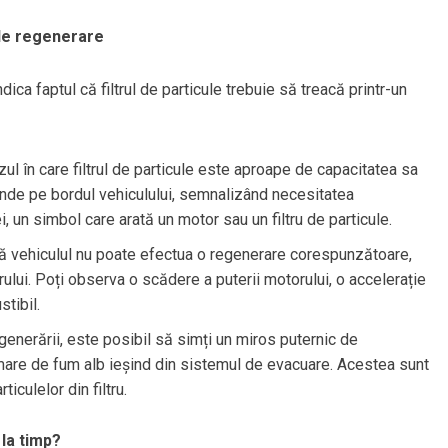
 de regenerare
ca faptul că filtrul de particule trebuie să treacă printr-un
azul în care filtrul de particule este aproape de capacitatea sa
inde pe bordul vehiculului, semnalizând necesitatea
i, un simbol care arată un motor sau un filtru de particule.
ă vehiculul nu poate efectua o regenerare corespunzătoare,
lui. Poți observa o scădere a puterii motorului, o accelerație
tibil.
egenerării, este posibil să simți un miros puternic de
mare de fum alb ieșind din sistemul de evacuare. Acestea sunt
culelor din filtru.
la timp?