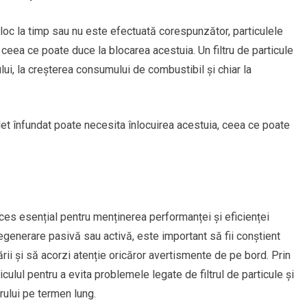
e loc la timp sau nu este efectuată corespunzător, particulele
 ceea ce poate duce la blocarea acestuia. Un filtru de particule
lui, la creșterea consumului de combustibil și chiar la
plet înfundat poate necesita înlocuirea acestuia, ceea ce poate
oces esențial pentru menținerea performanței și eficienței
regenerare pasivă sau activă, este important să fii conștient
ii și să acorzi atenție oricăror avertismente de pe bord. Prin
hiculul pentru a evita problemele legate de filtrul de particule și
rului pe termen lung.