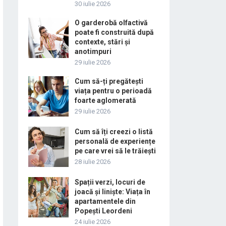
30 iulie 2026
O garderobă olfactivă
poate fi construită după
contexte, stări și
anotimpuri
29 iulie 2026
Cum să-ți pregătești
viața pentru o perioadă
foarte aglomerată
29 iulie 2026
Cum să îți creezi o listă
personală de experiențe
pe care vrei să le trăiești
28 iulie 2026
Spații verzi, locuri de
joacă și liniște: Viața în
apartamentele din
Popești Leordeni
24 iulie 2026