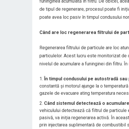
funinginea acumulată în filtru. De obicei, a
de tipul de regenerare, procesul poate fi iniț
poate avea loc pasiv în timpul condusului no
Când are loc regenerarea filtrului de par
Regenerarea filtrului de particule are loc atu
particulelor. Acest lucru este monitorizat de
nivelul de acumulare a funinginei din filtru. Î
În timpul condusului pe autostradă sau 
constantă și motorul ajunge la o temperatură
gazele de evacuare ating temperatura necesară
Când sistemul detectează o acumulare 
vehiculului detectează că filtrul de particule
pasivă, va iniția regenerarea activă. În acea
prin injectarea suplimentară de combustibil 