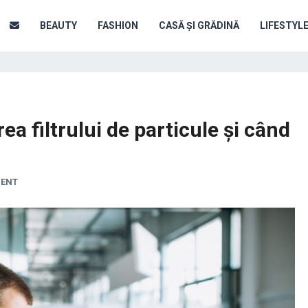
BEAUTY
FASHION
CASĂ ȘI GRĂDINĂ
LIFESTYL
a filtrului de particule și când
MENT