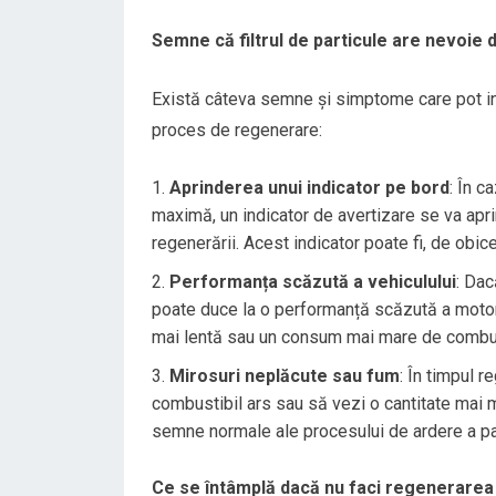
Semne că filtrul de particule are nevoie
Există câteva semne și simptome care pot indi
proces de regenerare:
Aprinderea unui indicator pe bord
: În c
maximă, un indicator de avertizare se va apr
regenerării. Acest indicator poate fi, de obice
Performanța scăzută a vehiculului
: Dac
poate duce la o performanță scăzută a motoru
mai lentă sau un consum mai mare de combus
Mirosuri neplăcute sau fum
: În timpul r
combustibil ars sau să vezi o cantitate mai 
semne normale ale procesului de ardere a parti
Ce se întâmplă dacă nu faci regenerarea 