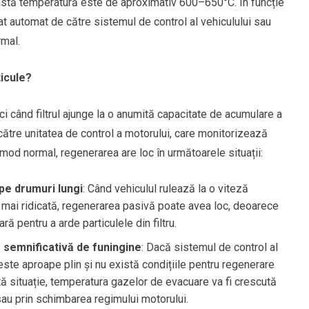
ceastă temperatură este de aproximativ 600–650°C. În funcție
iat automat de către sistemul de control al vehiculului sau
rmal.
ticule?
nci când filtrul ajunge la o anumită capacitate de acumulare a
 către unitatea de control a motorului, care monitorizează
n mod normal, regenerarea are loc în următoarele situații:
pe drumuri lungi
: Când vehiculul rulează la o viteză
 mai ridicată, regenerarea pasivă poate avea loc, deoarece
 pentru a arde particulele din filtru.
semnificativă de funingine
: Dacă sistemul de control al
 este aproape plin și nu există condițiile pentru regenerare
stă situație, temperatura gazelor de evacuare va fi crescută
sau prin schimbarea regimului motorului.