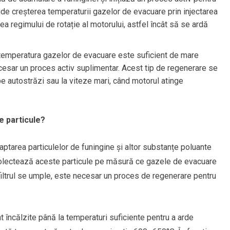
ude creșterea temperaturii gazelor de evacuare prin injectarea
a regimului de rotație al motorului, astfel încât să se ardă
 temperatura gazelor de evacuare este suficient de mare
 necesar un proces activ suplimentar. Acest tip de regenerare se
pe autostrăzi sau la viteze mari, când motorul atinge
e particule?
captarea particulelor de funingine și altor substanțe poluante
 colectează aceste particule pe măsură ce gazele de evacuare
filtrul se umple, este necesar un proces de regenerare pentru
t încălzite până la temperaturi suficiente pentru a arde