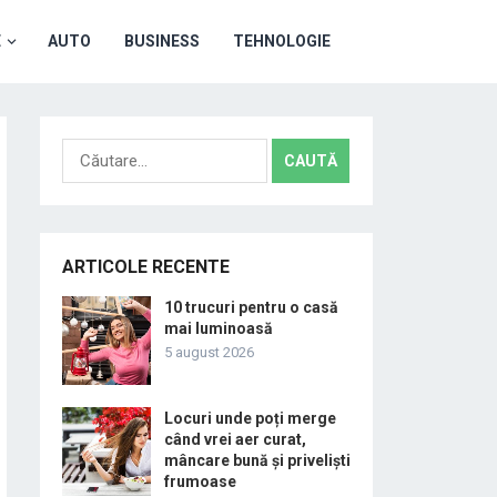
E
AUTO
BUSINESS
TEHNOLOGIE
Caută
după:
ARTICOLE RECENTE
10 trucuri pentru o casă
mai luminoasă
5 august 2026
Locuri unde poți merge
când vrei aer curat,
mâncare bună și priveliști
frumoase