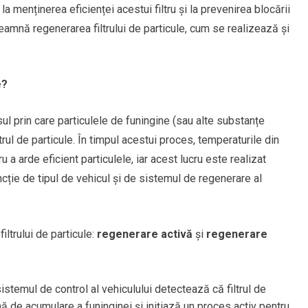
a menținerea eficienței acestui filtru și la prevenirea blocării
seamnă regenerarea filtrului de particule, cum se realizează și
e?
ul prin care particulele de funingine (sau alte substanțe
ltrul de particule. În timpul acestui proces, temperaturile din
ru a arde eficient particulele, iar acest lucru este realizat
ncție de tipul de vehicul și de sistemul de regenerare al
iltrului de particule:
regenerare activă
și
regenerare
istemul de control al vehiculului detectează că filtrul de
 de acumulare a funinginei și inițiază un proces activ pentru