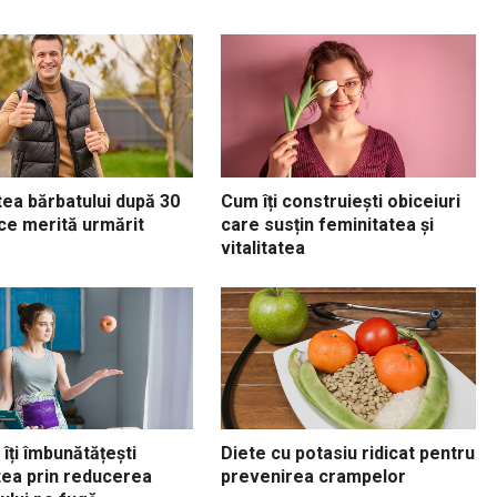
ea bărbatului după 30
Cum îți construiești obiceiuri
 ce merită urmărit
care susțin feminitatea și
vitalitatea
îți îmbunătățești
Diete cu potasiu ridicat pentru
tea prin reducerea
prevenirea crampelor