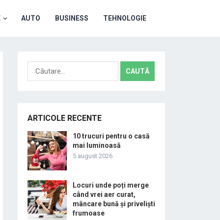
E
AUTO
BUSINESS
TEHNOLOGIE
Caută
după:
ARTICOLE RECENTE
10 trucuri pentru o casă
mai luminoasă
5 august 2026
Locuri unde poți merge
când vrei aer curat,
mâncare bună și priveliști
frumoase