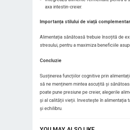
axa intestin-creier.
Importanța stilului de viață complementa
Alimentația sănătoasă trebuie însoțită de exe
stresului, pentru a maximiza beneficiile asupr
Concluzie
Susținerea funcțiilor cognitive prin alimentaț
să ne menținem mintea ascuțită și sănătoasă
poate pune presiune pe creier, alegerile alim
și al calității vieții. Investește în alimentaț
și echilibru.
YOU MAY ALSO LIKE