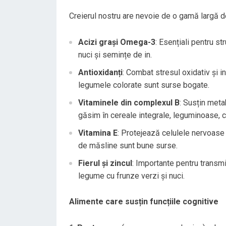
Creierul nostru are nevoie de o gamă largă de
Acizi grași Omega-3
: Esențiali pentru st
nuci și semințe de in.
Antioxidanți
: Combat stresul oxidativ și i
legumele colorate sunt surse bogate.
Vitaminele din complexul B
: Susțin meta
găsim în cereale integrale, leguminoase, c
Vitamina E
: Protejează celulele nervoase ș
de măsline sunt bune surse.
Fierul și zincul
: Importante pentru transm
legume cu frunze verzi și nuci.
Alimente care susțin funcțiile cognitive