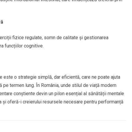
ră
rciții fizice regulate, somn de calitate și gestionarea
a funcțiilor cognitive.
ie este o strategie simplă, dar eficientă, care ne poate ajuta
 pe termen lung. În România, unde stilul de viață modern
entare conștiente devin un pilon esențial al sănătății mentale
ia ta și oferă-i creierului resursele necesare pentru performanță