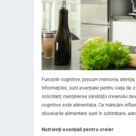
Funcțiile cognitive, precum memoria, atenția
informațiilor, sunt esențiale pentru viața de 
solicitant, menținerea sănătății creierului dev
cognitive este alimentația. Ce mâncăm influen
obiceiurile alimentare sunt în schimbare, adop
Nutrienți esențiali pentru creier