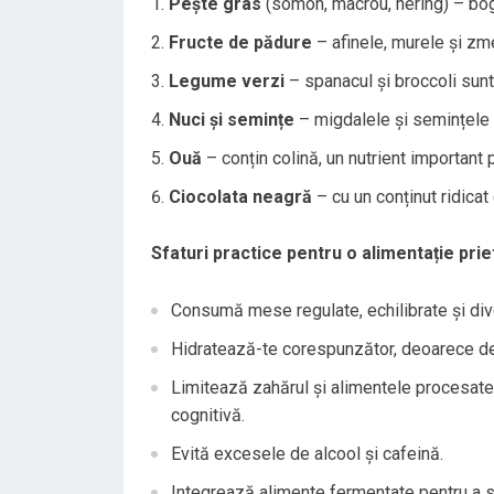
Pește gras
(somon, macrou, hering) – bog
Fructe de pădure
– afinele, murele și zme
Legume verzi
– spanacul și broccoli sunt 
Nuci și semințe
– migdalele și semințele 
Ouă
– conțin colină, un nutrient important 
Ciocolata neagră
– cu un conținut ridicat
Sfaturi practice pentru o alimentație pri
Consumă mese regulate, echilibrate și dive
Hidratează-te corespunzător, deoarece de
Limitează zahărul și alimentele procesate,
cognitivă.
Evită excesele de alcool și cafeină.
Integrează alimente fermentate pentru a su