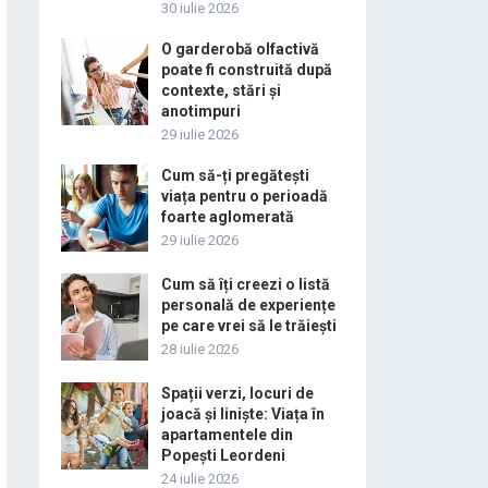
30 iulie 2026
O garderobă olfactivă
poate fi construită după
contexte, stări și
anotimpuri
29 iulie 2026
Cum să-ți pregătești
viața pentru o perioadă
foarte aglomerată
29 iulie 2026
Cum să îți creezi o listă
personală de experiențe
pe care vrei să le trăiești
28 iulie 2026
Spații verzi, locuri de
joacă și liniște: Viața în
apartamentele din
Popești Leordeni
24 iulie 2026