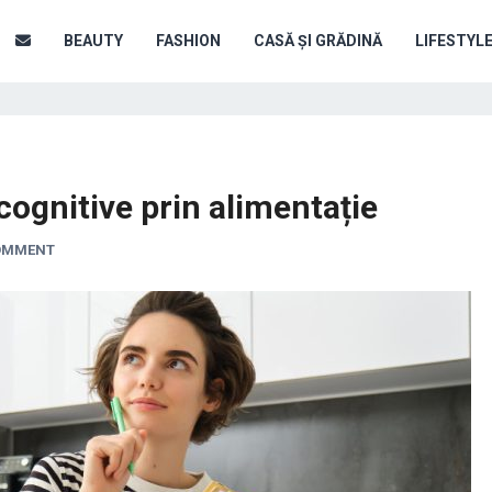
BEAUTY
FASHION
CASĂ ȘI GRĂDINĂ
LIFESTYL
 cognitive prin alimentație
COMMENT