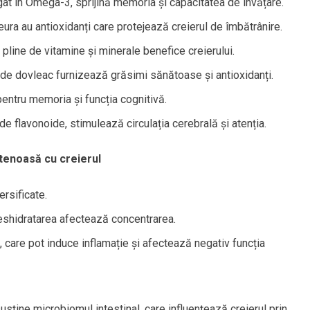
at în Omega-3, sprijină memoria și capacitatea de învățare.
ura au antioxidanți care protejează creierul de îmbătrânire.
pline de vitamine și minerale benefice creierului.
de dovleac furnizează grăsimi sănătoase și antioxidanți.
pentru memoria și funcția cognitivă.
 de flavonoide, stimulează circulația cerebrală și atenția.
etenoasă cu creierul
rsificate.
shidratarea afectează concentrarea.
 care pot induce inflamație și afectează negativ funcția
sține microbiomul intestinal, care influențează creierul prin