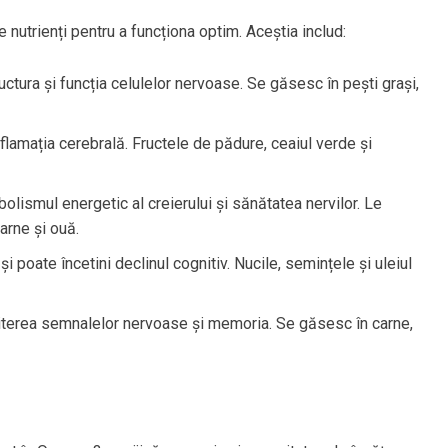
 nutrienți pentru a funcționa optim. Aceștia includ:
ructura și funcția celulelor nervoase. Se găsesc în pești grași,
nflamația cerebrală. Fructele de pădure, ceaiul verde și
bolismul energetic al creierului și sănătatea nervilor. Le
arne și ouă.
i poate încetini declinul cognitiv. Nucile, semințele și uleiul
iterea semnalelor nervoase și memoria. Se găsesc în carne,