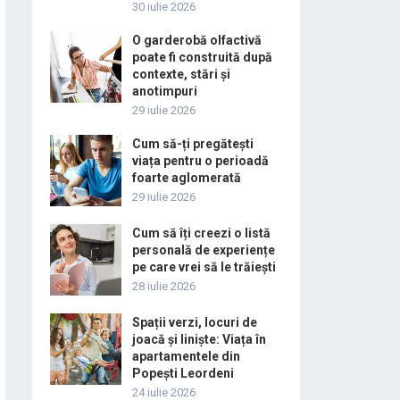
30 iulie 2026
O garderobă olfactivă
poate fi construită după
contexte, stări și
anotimpuri
29 iulie 2026
Cum să-ți pregătești
viața pentru o perioadă
foarte aglomerată
29 iulie 2026
Cum să îți creezi o listă
personală de experiențe
pe care vrei să le trăiești
28 iulie 2026
Spații verzi, locuri de
joacă și liniște: Viața în
apartamentele din
Popești Leordeni
24 iulie 2026