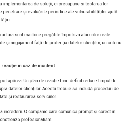
la implementarea de soluții, ci presupune și testarea lor
 penetrare și evaluările periodice ale vulnerabilităților ajută
ățiri.
uctura sunt mai bine pregătite împotriva atacurilor reale.
 și angajament față de protecția datelor clienților, un criteriu
reacție în caz de incident
 pot apărea. Un plan de reacție bine definit reduce timpul de
pra datelor clienților. Acesta trebuie să includă proceduri de
tate și restaurarea serviciilor.
ea încrederii. O companie care comunică prompt și corect în
emonstrează profesionalism.