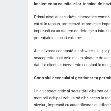
Implementarea măsurilor tehnice de bază
Primul nivel al securității cibernetice constă 
cât și în repaus, protejează informațiile împo
împreună cu un sistem de detecție a intruziun
potențialele atacuri externe.
Actualizarea constantă a software-ului și a pl
neacoperite sunt cele mai exploatate de atac
datelor clienților investește constant în mențin
Controlul accesului și gestionarea permisi
Un alt aspect critic al securității cibernetice
membrii echipei trebuie să aibă acces la toa
niveluri, împreună cu autentificarea multifact