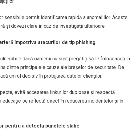
jaților.
or sensibile permit identificarea rapidă a anomaliilor. Aceste
ă și dovezi clare în caz de investigații ulterioare.
arieră împotriva atacurilor de tip phishing
ulnerabile dacă oamenii nu sunt pregătiți să le folosească în
na dintre principalele cauze ale breșelor de securitate. De
acă un rol decisiv în protejarea datelor clienților.
ecte, evită accesarea linkurilor dubioase și respectă
n educație se reflectă direct în reducerea incidentelor și în
or pentru a detecta punctele slabe