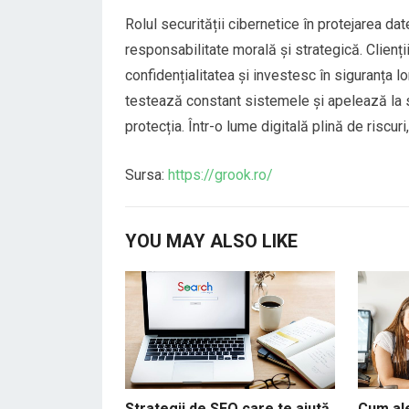
Rolul securității cibernetice în protejarea date
responsabilitate morală și strategică. Clienț
confidențialitatea și investesc în siguranța l
testează constant sistemele și apelează la sp
protecția. Într-o lume digitală plină de riscu
Sursa:
https://grook.ro/
YOU MAY ALSO LIKE
Strategii de SEO care te ajută
Cum ale