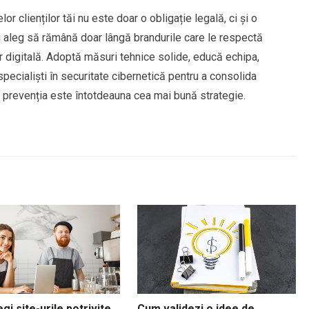
lor clienților tăi nu este doar o obligație legală, ci și o
ii aleg să rămână doar lângă brandurile care le respectă
or digitală. Adoptă măsuri tehnice solide, educă echipa,
ecialiști în securitate cibernetică pentru a consolida
ri, prevenția este întotdeauna cea mai bună strategie.
gi site-urile potrivite
Cum validezi o idee de