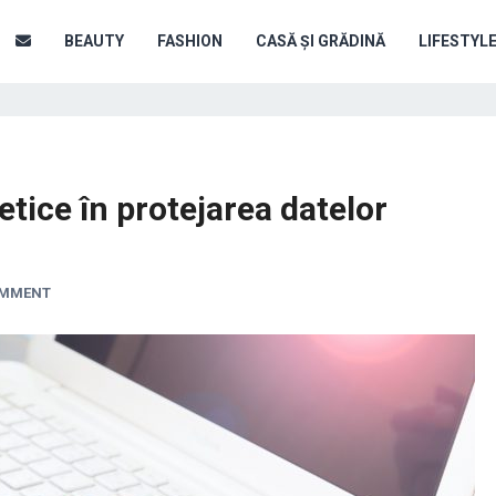
BEAUTY
FASHION
CASĂ ȘI GRĂDINĂ
LIFESTYL
netice în protejarea datelor
OMMENT