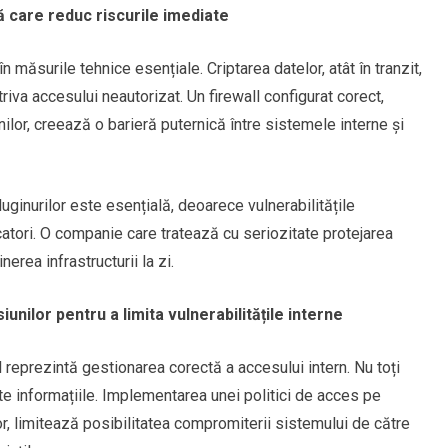
 care reduc riscurile imediate
în măsurile tehnice esențiale. Criptarea datelor, atât în tranzit,
triva accesului neautorizat. Un firewall configurat corect,
ilor, creează o barieră puternică între sistemele interne și
uginurilor este esențială, deoarece vulnerabilitățile
atori. O companie care tratează cu seriozitate protejarea
erea infrastructurii la zi.
unilor pentru a limita vulnerabilitățile interne
 îl reprezintă gestionarea corectă a accesului intern. Nu toți
te informațiile. Implementarea unei politici de acces pe
or, limitează posibilitatea compromiterii sistemului de către