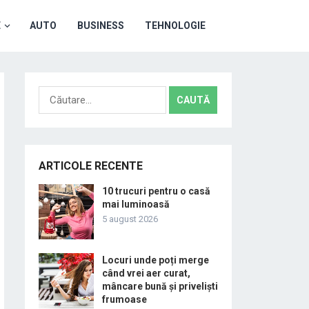
E
AUTO
BUSINESS
TEHNOLOGIE
Caută
după:
ARTICOLE RECENTE
10 trucuri pentru o casă
mai luminoasă
5 august 2026
Locuri unde poți merge
când vrei aer curat,
mâncare bună și priveliști
frumoase