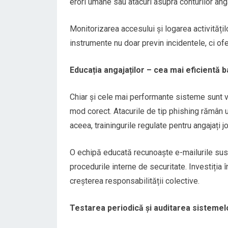
erori umane sau atacuri asupra conturilor anga
Monitorizarea accesului și logarea activitățil
instrumente nu doar previn incidentele, ci ofer
Educația angajaților – cea mai eficientă b
Chiar și cele mai performante sisteme sunt v
mod corect. Atacurile de tip phishing rămân u
aceea, trainingurile regulate pentru angajați jo
O echipă educată recunoaște e-mailurile susp
procedurile interne de securitate. Investiția î
creșterea responsabilității colective.
Testarea periodică și auditarea sistemel